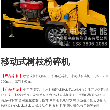
移动式树枝粉碎机
【产品名称】
移动式树枝粉碎机（枝条粉碎机、小树枝粉碎机）进料口200-
600mm； 出料8-60mm。
【产品介绍】
中森智能专注于木材粉碎机20余年,从研发设计生产到销售,现
已形成一体化制造商以及售后服务商;木材粉碎机是加工生物质颗粒,造纸,木
炭,多种板材,食用菌,生物发电,园林,木屑,有机肥等农,林,工业生产配套设备.可
粉碎多种杂木,木材,木头,模板,边角料,树枝,竹子,园林绿化,食用菌等物料。