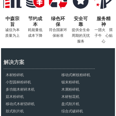
中森宗
节约成
绿色环
安全可
服务精
旨
本
保
靠
神
诚信为本
耗能量低
符合国家环
提供全生命
一团火 孺
质量为上
成本下降
保标准
周期的无忧
子牛 心贴
服务
心
解决方案
木材粉碎机
移动式树枝粉碎机
小型园林粉碎机
锯末粉碎机
多功能木材碎木机
木屑粉碎机
菇木粉碎机
木材刨花机
移动式木材切碎机
盘式削片机
鼓式削片机
综合式破碎机